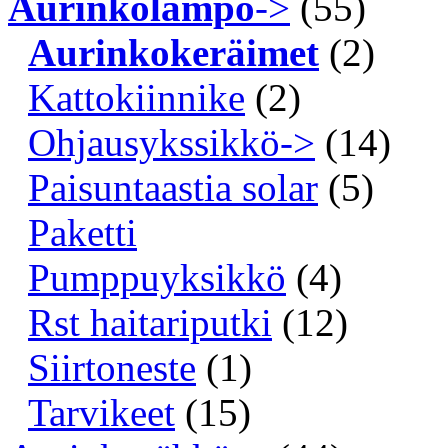
Aurinkolämpö
->
(55)
Aurinkokeräimet
(2)
Kattokiinnike
(2)
Ohjausykssikkö->
(14)
Paisuntaastia solar
(5)
Paketti
Pumppuyksikkö
(4)
Rst haitariputki
(12)
Siirtoneste
(1)
Tarvikeet
(15)