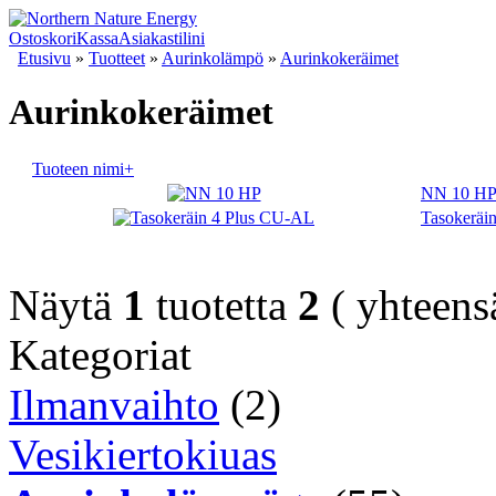
Ostoskori
Kassa
Asiakastilini
Etusivu
»
Tuotteet
»
Aurinkolämpö
»
Aurinkokeräimet
Aurinkokeräimet
Tuoteen nimi+
NN 10 H
Tasokeräi
Näytä
1
tuotetta
2
( yhteen
Kategoriat
Ilmanvaihto
(2)
Vesikiertokiuas