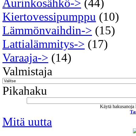
Aurinkosähkö->
(44)
Kiertovessipumppu
(10)
Lämmönvaihdin->
(15)
Lattialämmitys->
(17)
Varaaja->
(14)
Valmistaja
Pikahaku
Käytä hakusanoja l
Ta
Mitä uutta