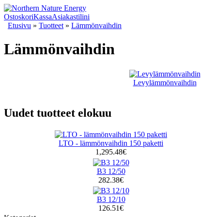
Ostoskori
Kassa
Asiakastilini
Etusivu
»
Tuotteet
»
Lämmönvaihdin
Lämmönvaihdin
Levylämmönvaihdin
Uudet tuotteet elokuu
LTO - lämmönvaihdin 150 paketti
1,295.48€
B3 12/50
282.38€
B3 12/10
126.51€