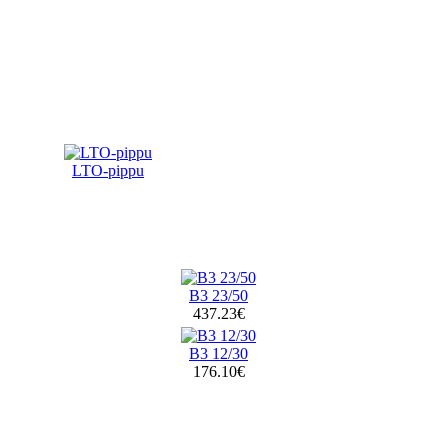
LTO-pippu
B3 23/50
437.23€
B3 12/30
176.10€