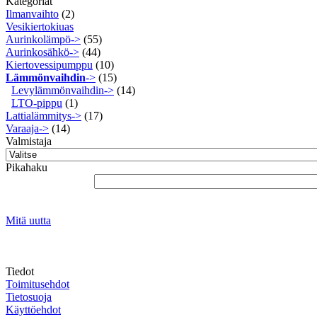
Kategoriat
Ilmanvaihto
(2)
Vesikiertokiuas
Aurinkolämpö->
(55)
Aurinkosähkö->
(44)
Kiertovessipumppu
(10)
Lämmönvaihdin
->
(15)
Levylämmönvaihdin->
(14)
LTO-pippu
(1)
Lattialämmitys->
(17)
Varaaja->
(14)
Valmistaja
Pikahaku
Mitä uutta
Tiedot
Toimitusehdot
Tietosuoja
Käyttöehdot