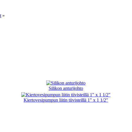
t
»
Silikon anturijohto
Kiertovesipumpun liitin tiivisteillä 1" x 1 1/2"