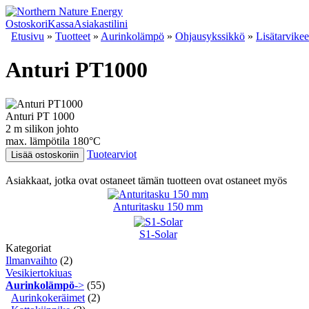
Ostoskori
Kassa
Asiakastilini
Etusivu
»
Tuotteet
»
Aurinkolämpö
»
Ohjausykssikkö
»
Lisätarvikee
Anturi PT1000
Anturi PT 1000
2 m silikon johto
max. lämpötila 180°C
Tuotearviot
Lisää ostoskoriin
Asiakkaat, jotka ovat ostaneet tämän tuotteen ovat ostaneet myös
Anturitasku 150 mm
S1-Solar
Kategoriat
Ilmanvaihto
(2)
Vesikiertokiuas
Aurinkolämpö
->
(55)
Aurinkokeräimet
(2)