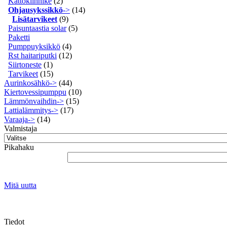
Kattokiinnike
(2)
Ohjausykssikkö
->
(14)
Lisätarvikeet
(9)
Paisuntaastia solar
(5)
Paketti
Pumppuyksikkö
(4)
Rst haitariputki
(12)
Siirtoneste
(1)
Tarvikeet
(15)
Aurinkosähkö->
(44)
Kiertovessipumppu
(10)
Lämmönvaihdin->
(15)
Lattialämmitys->
(17)
Varaaja->
(14)
Valmistaja
Pikahaku
Mitä uutta
Tiedot