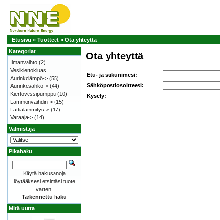
Etusivu
»
Tuotteet
»
Ota yhteyttä
Kategoriat
Ota yhteyttä
Ilmanvaihto
(2)
Vesikiertokiuas
Etu- ja sukunimesi:
Aurinkolämpö->
(55)
Sähköpostiosoitteesi:
Aurinkosähkö->
(44)
Kiertovessipumppu
(10)
Kysely:
Lämmönvaihdin->
(15)
Lattialämmitys->
(17)
Varaaja->
(14)
Valmistaja
Pikahaku
Käytä hakusanoja
löytääksesi etsimäsi tuote
varten.
Tarkennettu haku
Mitä uutta