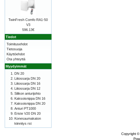
TwinFresh Comfo RA1-50
V3
596.13€
Tiedot
Toimitusehdot
Tietosuoja
Käyttöehdot
Ota yhteyttä
Myydyimmät
DN 20
Liitossarja DN 20
Liitossarja DN 16
Liitossarja DN 12
Silikon anturijohto
Kaksoisnippa DN 16
Kaksoisnippa DN 20
Anturi PT1000
Eriste V20 DN 20
Konesaumakaton
kiinnitys rst
Copyright ©
Pow