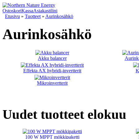
Ostoskori
Kassa
Asiakastilini
Etusivu
»
Tuotteet
»
Aurinkosähkö
Aurinkosähkö
Akku balancer
Aurink
Effekta AX hybridi-invertterit
K
Mikroinvertterit
Uudet tuotteet elokuu
100 W MPPT mökkipaketti