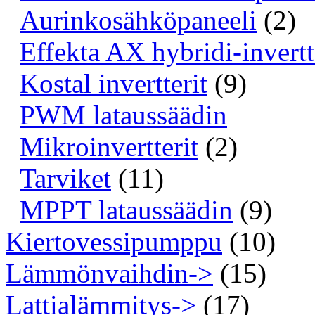
Aurinkosähköpaneeli
(2)
Effekta AX hybridi-invertt
Kostal invertterit
(9)
PWM lataussäädin
Mikroinvertterit
(2)
Tarviket
(11)
MPPT lataussäädin
(9)
Kiertovessipumppu
(10)
Lämmönvaihdin->
(15)
Lattialämmitys->
(17)