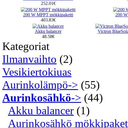
252.01€
200 W MPPT mökkipaketti
200 W
403.83€
Akku balancer
Victron BlueSol
48.58€
Kategoriat
Ilmanvaihto
(2)
Vesikiertokiuas
Aurinkolämpö->
(55)
Aurinkosähkö
->
(44)
Akku balancer
(1)
Aurinkosähkö mökkipaket