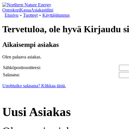
Ostoskori
Kassa
Asiakastilini
Etusivu
»
Tuotteet
»
Käyttäjätunnus
Tervetuloa, ole hyvä Kirjaudu s
Aikaisempi asiakas
Olen palaava asiakas.
Sähköpostiosoitteesi:
Salasana:
Unohtuiko salasana? Klikkaa tästä.
Uusi Asiakas